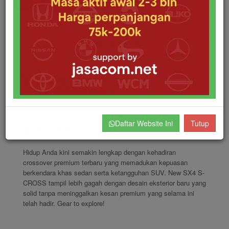
By ANDRIANI SUZUKI PMU
Posted 2020-12-30 04:26:54
PERPADUAN
KENYAMANAN
Daftar Website Ini
Tutup
& KETANGGUHAN
Hidup Anda kini semakin lengkap dengan kehadiran
crossover premium terbaru yang memadukan kepuasan
berkendara khas sedan serta ketangguhan SUV. New SX4 S-
CROSS tampil lebih gagah dengan desain eksterior baru yang
solid tanpa meninggalkan kesan premium yang selama ini
telah hadir. Gear to explore!