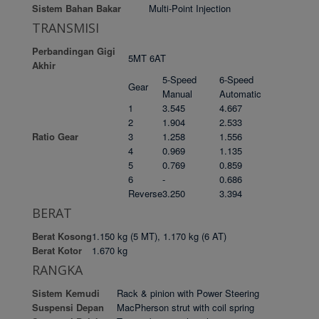
Sistem Bahan Bakar
Multi-Point Injection
TRANSMISI
Perbandingan Gigi
5MT 6AT
Akhir
5-Speed
6-Speed
Gear
Manual
Automatic
1
3.545
4.667
2
1.904
2.533
Ratio Gear
3
1.258
1.556
4
0.969
1.135
5
0.769
0.859
6
-
0.686
Reverse
3.250
3.394
BERAT
Berat Kosong
1.150 kg (5 MT), 1.170 kg (6 AT)
Berat Kotor
1.670 kg
RANGKA
Sistem Kemudi
Rack & pinion with Power Steering
Suspensi Depan
MacPherson strut with coil spring