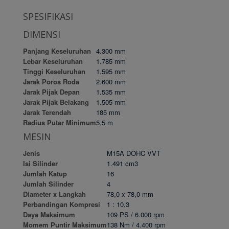
SPESIFIKASI
DIMENSI
Panjang Keseluruhan
4.300 mm
Lebar Keseluruhan
1.785 mm
Tinggi Keseluruhan
1.595 mm
Jarak Poros Roda
2.600 mm
Jarak Pijak Depan
1.535 mm
Jarak Pijak Belakang
1.505 mm
Jarak Terendah
185 mm
Radius Putar Minimum
5,5 m
MESIN
Jenis
M15A DOHC VVT
Isi Silinder
1.491 cm3
Jumlah Katup
16
Jumlah Silinder
4
Diameter x Langkah
78,0 x 78,0 mm
Perbandingan Kompresi
1 : 10.3
Daya Maksimum
109 PS / 6.000 rpm
Momem Puntir Maksimum
138 Nm / 4.400 rpm