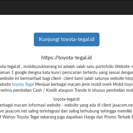
Kunjungi toyota-tegal.id
https://toyota-tegal.id
a-tegal.id , mobilsuzukiserang ini adalah salah satu portofolio Websit
aman 1 google dengna kata kunci perncarian tertentu yang sesuai denga
website ini bermanfaat bagi client- client kami salah satunya website https
ebsite
toyota Tegal
Menjual berbagai macam jenis mobil merk Mobil toyo
erima pembelian Cash / Kredit ataupun Trande in khusus pembelian mobi
toyota-tegal.id
 berbagai macam informasi website - website yang ada di client jasacom.
am jasacom.net saling terintegrasi dan saling terhubung sehingga memiliki
rif Wahyu Toyota Tegal sekarang juga dapatkan Harga dan Promo Terbaik B