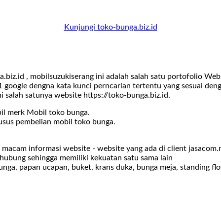
Kunjungi toko-bunga.biz.id
iz.id , mobilsuzukiserang ini adalah salah satu portofolio W
 google dengna kata kunci perncarian tertentu yang sesuai den
mi salah satunya website https://toko-bunga.biz.id.
il merk Mobil toko bunga.
usus pembelian mobil toko bunga.
i macam informasi website - website yang ada di client jasaco
erhubung sehingga memiliki kekuatan satu sama lain
unga, papan ucapan, buket, krans duka, bunga meja, standing fl