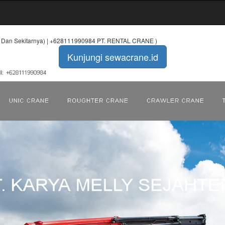
ja Dan Sekitarnya) | +628111990984 PT. RENTAL CRANE )
Kunjungi sewacrane.id