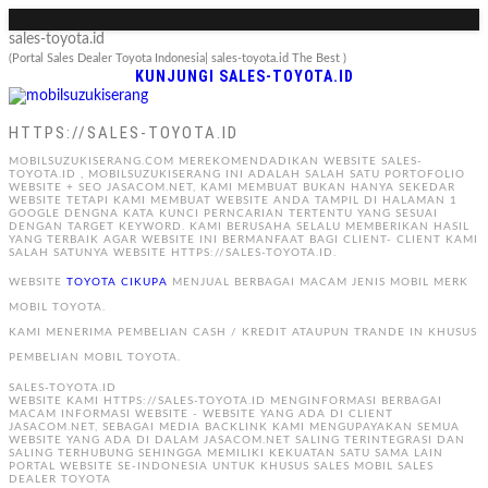
sales-toyota.id
(Portal Sales Dealer Toyota Indonesia| sales-toyota.id The Best )
KUNJUNGI SALES-TOYOTA.ID
HTTPS://SALES-TOYOTA.ID
MOBILSUZUKISERANG.COM MEREKOMENDADIKAN WEBSITE SALES-
TOYOTA.ID , MOBILSUZUKISERANG INI ADALAH SALAH SATU PORTOFOLIO
WEBSITE + SEO JASACOM.NET, KAMI MEMBUAT BUKAN HANYA SEKEDAR
WEBSITE TETAPI KAMI MEMBUAT WEBSITE ANDA TAMPIL DI HALAMAN 1
GOOGLE DENGNA KATA KUNCI PERNCARIAN TERTENTU YANG SESUAI
DENGAN TARGET KEYWORD. KAMI BERUSAHA SELALU MEMBERIKAN HASIL
YANG TERBAIK AGAR WEBSITE INI BERMANFAAT BAGI CLIENT- CLIENT KAMI
SALAH SATUNYA WEBSITE HTTPS://SALES-TOYOTA.ID.
WEBSITE
TOYOTA CIKUPA
MENJUAL BERBAGAI MACAM JENIS MOBIL MERK
MOBIL TOYOTA.
KAMI MENERIMA PEMBELIAN CASH / KREDIT ATAUPUN TRANDE IN KHUSUS
PEMBELIAN MOBIL TOYOTA.
SALES-TOYOTA.ID
WEBSITE KAMI HTTPS://SALES-TOYOTA.ID MENGINFORMASI BERBAGAI
MACAM INFORMASI WEBSITE - WEBSITE YANG ADA DI CLIENT
JASACOM.NET, SEBAGAI MEDIA BACKLINK KAMI MENGUPAYAKAN SEMUA
WEBSITE YANG ADA DI DALAM JASACOM.NET SALING TERINTEGRASI DAN
SALING TERHUBUNG SEHINGGA MEMILIKI KEKUATAN SATU SAMA LAIN
PORTAL WEBSITE SE-INDONESIA UNTUK KHUSUS SALES MOBIL SALES
DEALER TOYOTA