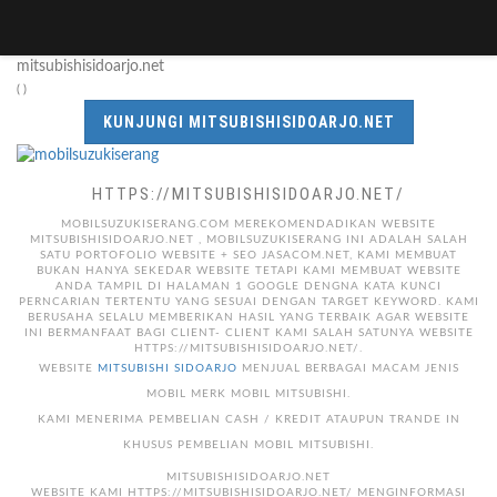
mitsubishisidoarjo.net
( )
KUNJUNGI MITSUBISHISIDOARJO.NET
HTTPS://MITSUBISHISIDOARJO.NET/
MOBILSUZUKISERANG.COM MEREKOMENDADIKAN WEBSITE
MITSUBISHISIDOARJO.NET , MOBILSUZUKISERANG INI ADALAH SALAH
SATU PORTOFOLIO WEBSITE + SEO JASACOM.NET, KAMI MEMBUAT
BUKAN HANYA SEKEDAR WEBSITE TETAPI KAMI MEMBUAT WEBSITE
ANDA TAMPIL DI HALAMAN 1 GOOGLE DENGNA KATA KUNCI
PERNCARIAN TERTENTU YANG SESUAI DENGAN TARGET KEYWORD. KAMI
BERUSAHA SELALU MEMBERIKAN HASIL YANG TERBAIK AGAR WEBSITE
INI BERMANFAAT BAGI CLIENT- CLIENT KAMI SALAH SATUNYA WEBSITE
HTTPS://MITSUBISHISIDOARJO.NET/.
WEBSITE
MITSUBISHI SIDOARJO
MENJUAL BERBAGAI MACAM JENIS
MOBIL MERK MOBIL MITSUBISHI.
KAMI MENERIMA PEMBELIAN CASH / KREDIT ATAUPUN TRANDE IN
KHUSUS PEMBELIAN MOBIL MITSUBISHI.
MITSUBISHISIDOARJO.NET
WEBSITE KAMI HTTPS://MITSUBISHISIDOARJO.NET/ MENGINFORMASI