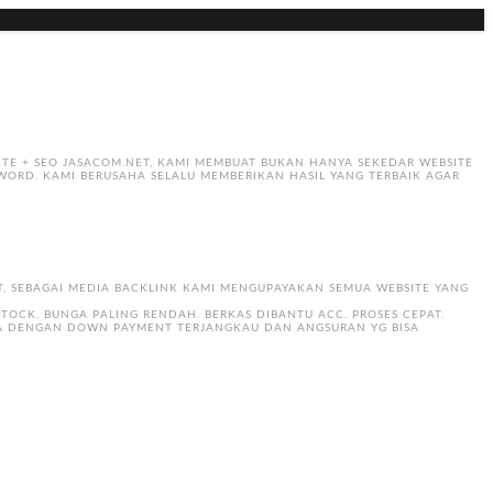
TE + SEO JASACOM.NET, KAMI MEMBUAT BUKAN HANYA SEKEDAR WEBSITE
WORD. KAMI BERUSAHA SELALU MEMBERIKAN HASIL YANG TERBAIK AGAR
ET, SEBAGAI MEDIA BACKLINK KAMI MENGUPAYAKAN SEMUA WEBSITE YANG
STOCK. BUNGA PALING RENDAH. BERKAS DIBANTU ACC. PROSES CEPAT.
YA DENGAN DOWN PAYMENT TERJANGKAU DAN ANGSURAN YG BISA