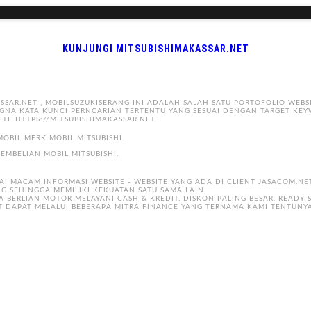
KUNJUNGI MITSUBISHIMAKASSAR.NET
AR.NET , MOBILSUZUKISERANG INI ADALAH SALAH SATU PORTOFOLIO WEBSI
GNA KATA KUNCI PERNCARIAN TERTENTU YANG SESUAI DENGAN TARGET KEY
ITE HTTPS://MITSUBISHIMAKASSAR.NET.
OBIL MERK MOBIL MITSUBISHI.
EMBELIAN MOBIL MITSUBISHI.
AI MACAM INFORMASI WEBSITE - WEBSITE YANG ADA DI CLIENT JASACOM.N
G SEHINGGA MEMILIKI KEKUATAN SATU SAMA LAIN
A BERLIAN MOTOR MELAYANI CASH & KREDIT. DISKON PALING BESAR. READY 
T DAPAT MELALUI BEBERAPA MITRA FINANCE YANG TERNAMA KAMI TENTUN