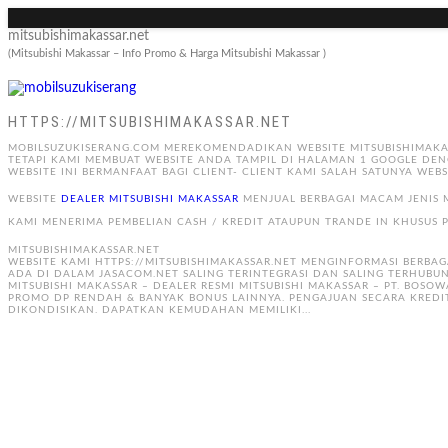
mitsubishimakassar.net
(Mitsubishi Makassar – Info Promo & Harga Mitsubishi Makassar )
HTTPS://MITSUBISHIMAKASSAR.NET
MOBILSUZUKISERANG.COM MEREKOMENDADIKAN WEBSITE MITSUBISHIMAKASS
TETAPI KAMI MEMBUAT WEBSITE ANDA TAMPIL DI HALAMAN 1 GOOGLE DEN
WEBSITE INI BERMANFAAT BAGI CLIENT- CLIENT KAMI SALAH SATUNYA WEBS
WEBSITE
DEALER MITSUBISHI MAKASSAR
MENJUAL BERBAGAI MACAM JENIS M
KAMI MENERIMA PEMBELIAN CASH / KREDIT ATAUPUN TRANDE IN KHUSUS P
MITSUBISHIMAKASSAR.NET
WEBSITE KAMI HTTPS://MITSUBISHIMAKASSAR.NET MENGINFORMASI BERBAG
ADA DI DALAM JASACOM.NET SALING TERINTEGRASI DAN SALING TERHUBUN
MITSUBISHI MAKASSAR – DEALER RESMI MITSUBISHI MAKASSAR – PT. BOSOW
PROMO DP RENDAH & BANYAK BONUS LAINNYA. PENGAJUAN SECARA KREDI
DIKONDISIKAN. DAPATKAN KEMUDAHAN MEMILIKI...