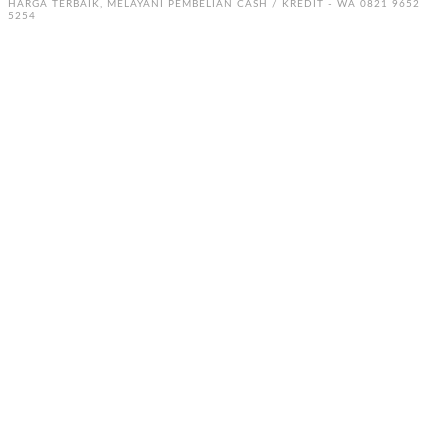
HARGA TERBAIK, MELAYANI PEMBELIAN CASH / KREDIT - WA 0821 9652
5254