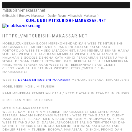
mitsubishi-makassar.net
(Mitsubishi Bosowa Makassar - Dealer Resmi Mitsubishi Makassar )
KUNJUNGI MITSUBISHI-MAKASSAR.NET
HTTPS://MITSUBISHI-MAKASSAR.NET
MOBILSUZUKISERANG.COM MEREKOMENDADIKAN WEBSITE MITSUBISHI-
MAKASSAR.NET , MOBILSUZUKISERANG INI ADALAH SALAH SATU
PORTOFOLIO WEBSITE + SEO JASACOM.NET, KAMI MEMBUAT BUKAN HANYA
SEKEDAR WEBSITE TETAPI KAMI MEMBUAT WEBSITE ANDA TAMPIL DI
HALAMAN 1 GOOGLE DENGNA KATA KUNCI PERNCARIAN TERTENTU YANG
SESUAI DENGAN TARGET KEYWORD. KAMI BERUSAHA SELALU MEMBERIKAN
HASIL YANG TERBAIK AGAR WEBSITE INI BERMANFAAT BAGI CLIENT-
CLIENT KAMI SALAH SATUNYA WEBSITE HTTPS://MITSUBISHI-
MAKASSAR.NET.
WEBSITE
DEALER MITSUBISHI MAKASSAR
MENJUAL BERBAGAI MACAM JENIS
MOBIL MERK MOBIL MITSUBISHI.
KAMI MENERIMA PEMBELIAN CASH / KREDIT ATAUPUN TRANDE IN KHUSUS
PEMBELIAN MOBIL MITSUBISHI.
MITSUBISHI-MAKASSAR.NET
WEBSITE KAMI HTTPS://MITSUBISHI-MAKASSAR.NET MENGINFORMASI
BERBAGAI MACAM INFORMASI WEBSITE - WEBSITE YANG ADA DI CLIENT
JASACOM.NET, SEBAGAI MEDIA BACKLINK KAMI MENGUPAYAKAN SEMUA
WEBSITE YANG ADA DI DALAM JASACOM.NET SALING TERINTEGRASI DAN
SALING TERHUBUNG SEHINGGA MEMILIKI KEKUATAN SATU SAMA LAIN
DEALER RESMI MITSUBISHI BOSOWA MAKASSAR - DISKON, PROMO DAN