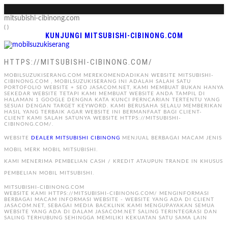
mitsubishi-cibinong.com
( )
KUNJUNGI MITSUBISHI-CIBINONG.COM
HTTPS://MITSUBISHI-CIBINONG.COM/
MOBILSUZUKISERANG.COM MEREKOMENDADIKAN WEBSITE MITSUBISHI-
CIBINONG.COM , MOBILSUZUKISERANG INI ADALAH SALAH SATU
PORTOFOLIO WEBSITE + SEO JASACOM.NET, KAMI MEMBUAT BUKAN HANYA
SEKEDAR WEBSITE TETAPI KAMI MEMBUAT WEBSITE ANDA TAMPIL DI
HALAMAN 1 GOOGLE DENGNA KATA KUNCI PERNCARIAN TERTENTU YANG
SESUAI DENGAN TARGET KEYWORD. KAMI BERUSAHA SELALU MEMBERIKAN
HASIL YANG TERBAIK AGAR WEBSITE INI BERMANFAAT BAGI CLIENT-
CLIENT KAMI SALAH SATUNYA WEBSITE HTTPS://MITSUBISHI-
CIBINONG.COM/.
WEBSITE
DEALER MITSUBISHI CIBINONG
MENJUAL BERBAGAI MACAM JENIS
MOBIL MERK MOBIL MITSUBISHI.
KAMI MENERIMA PEMBELIAN CASH / KREDIT ATAUPUN TRANDE IN KHUSUS
PEMBELIAN MOBIL MITSUBISHI.
MITSUBISHI-CIBINONG.COM
WEBSITE KAMI HTTPS://MITSUBISHI-CIBINONG.COM/ MENGINFORMASI
BERBAGAI MACAM INFORMASI WEBSITE - WEBSITE YANG ADA DI CLIENT
JASACOM.NET, SEBAGAI MEDIA BACKLINK KAMI MENGUPAYAKAN SEMUA
WEBSITE YANG ADA DI DALAM JASACOM.NET SALING TERINTEGRASI DAN
SALING TERHUBUNG SEHINGGA MEMILIKI KEKUATAN SATU SAMA LAIN