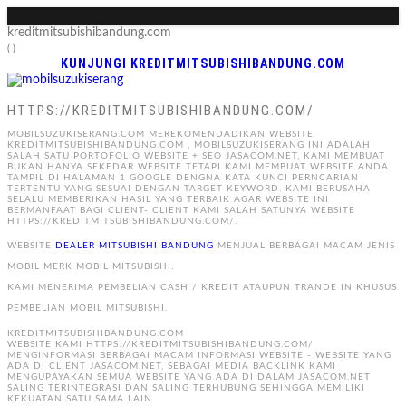
kreditmitsubishibandung.com
( )
KUNJUNGI KREDITMITSUBISHIBANDUNG.COM
HTTPS://KREDITMITSUBISHIBANDUNG.COM/
MOBILSUZUKISERANG.COM MEREKOMENDADIKAN WEBSITE
KREDITMITSUBISHIBANDUNG.COM , MOBILSUZUKISERANG INI ADALAH
SALAH SATU PORTOFOLIO WEBSITE + SEO JASACOM.NET, KAMI MEMBUAT
BUKAN HANYA SEKEDAR WEBSITE TETAPI KAMI MEMBUAT WEBSITE ANDA
TAMPIL DI HALAMAN 1 GOOGLE DENGNA KATA KUNCI PERNCARIAN
TERTENTU YANG SESUAI DENGAN TARGET KEYWORD. KAMI BERUSAHA
SELALU MEMBERIKAN HASIL YANG TERBAIK AGAR WEBSITE INI
BERMANFAAT BAGI CLIENT- CLIENT KAMI SALAH SATUNYA WEBSITE
HTTPS://KREDITMITSUBISHIBANDUNG.COM/.
WEBSITE
DEALER MITSUBISHI BANDUNG
MENJUAL BERBAGAI MACAM JENIS
MOBIL MERK MOBIL MITSUBISHI.
KAMI MENERIMA PEMBELIAN CASH / KREDIT ATAUPUN TRANDE IN KHUSUS
PEMBELIAN MOBIL MITSUBISHI.
KREDITMITSUBISHIBANDUNG.COM
WEBSITE KAMI HTTPS://KREDITMITSUBISHIBANDUNG.COM/
MENGINFORMASI BERBAGAI MACAM INFORMASI WEBSITE - WEBSITE YANG
ADA DI CLIENT JASACOM.NET, SEBAGAI MEDIA BACKLINK KAMI
MENGUPAYAKAN SEMUA WEBSITE YANG ADA DI DALAM JASACOM.NET
SALING TERINTEGRASI DAN SALING TERHUBUNG SEHINGGA MEMILIKI
KEKUATAN SATU SAMA LAIN