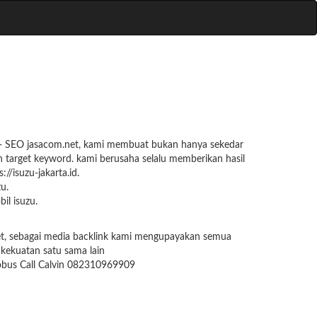
te + SEO jasacom.net, kami membuat bukan hanya sekedar
n target keyword. kami berusaha selalu memberikan hasil
//isuzu-jakarta.id.
u.
il isuzu.
.net, sebagai media backlink kami mengupayakan semua
 kekuatan satu sama lain
krobus Call Calvin 082310969909