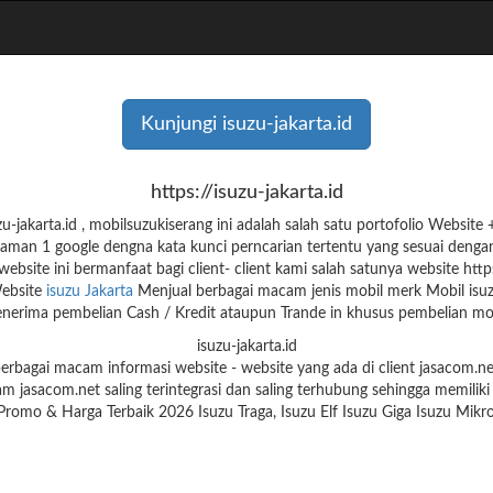
Kunjungi isuzu-jakarta.id
https://isuzu-jakarta.id
jakarta.id , mobilsuzukiserang ini adalah salah satu portofolio Websi
aman 1 google dengna kata kunci perncarian tertentu yang sesuai denga
website ini bermanfaat bagi client- client kami salah satunya website https:
ebsite
isuzu Jakarta
Menjual berbagai macam jenis mobil merk Mobil isuz
erima pembelian Cash / Kredit ataupun Trande in khusus pembelian mob
isuzu-jakarta.id
 berbagai macam informasi website - website yang ada di client jasacom
am jasacom.net saling terintegrasi dan saling terhubung sehingga memiliki
 Promo & Harga Terbaik 2026 Isuzu Traga, Isuzu Elf Isuzu Giga Isuzu Mi