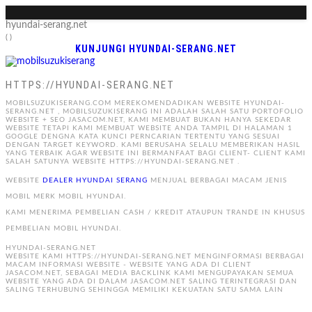
hyundai-serang.net
( )
KUNJUNGI HYUNDAI-SERANG.NET
HTTPS://HYUNDAI-SERANG.NET
MOBILSUZUKISERANG.COM MEREKOMENDADIKAN WEBSITE HYUNDAI-
SERANG.NET , MOBILSUZUKISERANG INI ADALAH SALAH SATU PORTOFOLIO
WEBSITE + SEO JASACOM.NET, KAMI MEMBUAT BUKAN HANYA SEKEDAR
WEBSITE TETAPI KAMI MEMBUAT WEBSITE ANDA TAMPIL DI HALAMAN 1
GOOGLE DENGNA KATA KUNCI PERNCARIAN TERTENTU YANG SESUAI
DENGAN TARGET KEYWORD. KAMI BERUSAHA SELALU MEMBERIKAN HASIL
YANG TERBAIK AGAR WEBSITE INI BERMANFAAT BAGI CLIENT- CLIENT KAMI
SALAH SATUNYA WEBSITE HTTPS://HYUNDAI-SERANG.NET .
WEBSITE
DEALER HYUNDAI SERANG
MENJUAL BERBAGAI MACAM JENIS
MOBIL MERK MOBIL HYUNDAI.
KAMI MENERIMA PEMBELIAN CASH / KREDIT ATAUPUN TRANDE IN KHUSUS
PEMBELIAN MOBIL HYUNDAI.
HYUNDAI-SERANG.NET
WEBSITE KAMI HTTPS://HYUNDAI-SERANG.NET MENGINFORMASI BERBAGAI
MACAM INFORMASI WEBSITE - WEBSITE YANG ADA DI CLIENT
JASACOM.NET, SEBAGAI MEDIA BACKLINK KAMI MENGUPAYAKAN SEMUA
WEBSITE YANG ADA DI DALAM JASACOM.NET SALING TERINTEGRASI DAN
SALING TERHUBUNG SEHINGGA MEMILIKI KEKUATAN SATU SAMA LAIN