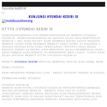
hyundai-kediri.id
( )
KUNJUNGI HYUNDAI-KEDIRI.ID
HTTPS://HYUNDAI-KEDIRI.ID
MOBILSUZUKISERANG.COM MEREKOMENDADIKAN WEBSITE HYUNDAI-
KEDIRI.ID , MOBILSUZUKISERANG INI ADALAH SALAH SATU PORTOFOLIO
WEBSITE + SEO JASACOM.NET, KAMI MEMBUAT BUKAN HANYA SEKEDAR
WEBSITE TETAPI KAMI MEMBUAT WEBSITE ANDA TAMPIL DI HALAMAN 1
GOOGLE DENGNA KATA KUNCI PERNCARIAN TERTENTU YANG SESUAI
DENGAN TARGET KEYWORD. KAMI BERUSAHA SELALU MEMBERIKAN HASIL
YANG TERBAIK AGAR WEBSITE INI BERMANFAAT BAGI CLIENT- CLIENT KAMI
SALAH SATUNYA WEBSITE HTTPS://HYUNDAI-KEDIRI.ID.
WEBSITE
HYUNDAI KEDIRI
MENJUAL BERBAGAI MACAM JENIS MOBIL MERK
MOBIL HYUNDAI.
KAMI MENERIMA PEMBELIAN CASH / KREDIT ATAUPUN TRANDE IN KHUSUS
PEMBELIAN MOBIL HYUNDAI.
HYUNDAI-KEDIRI.ID
WEBSITE KAMI HTTPS://HYUNDAI-KEDIRI.ID MENGINFORMASI BERBAGAI
MACAM INFORMASI WEBSITE - WEBSITE YANG ADA DI CLIENT
JASACOM.NET, SEBAGAI MEDIA BACKLINK KAMI MENGUPAYAKAN SEMUA
WEBSITE YANG ADA DI DALAM JASACOM.NET SALING TERINTEGRASI DAN
SALING TERHUBUNG SEHINGGA MEMILIKI KEKUATAN SATU SAMA LAIN