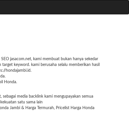
e + SEO jasacom.net, kami membuat bukan hanya sekedar
n target keyword. kami berusaha selalu memberikan hasil
ps://hondajambi.id.
da.
il Honda.
net, sebagai media backlink kami mengupayakan semua
 kekuatan satu sama lain
onda Jambi & Harga Termurah, Pricelist Harga Honda