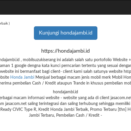
baik )
Kunjungi hondajambi.id
https://hondajambi.id
jambi.id , mobilsuzukiserang ini adalah salah satu portofolio Websit
aman 1 google dengna kata kunci perncarian tertentu yang sesuai denga
website ini bermanfaat bagi client- client kami salah satunya website htt
bsite
Honda Jambi
Menjual berbagai macam jenis mobil merk Mobil Hon
erima pembelian Cash / Kredit ataupun Trande in khusus pembelian mob
hondajambi.id
erbagai macam informasi website - website yang ada di client jasacom.
am jasacom.net saling terintegrasi dan saling terhubung sehingga memiliki
Ready CIVIC Type R, Kredit Honda Jambi Terbaik, Promo Terbaru [thn] H
Jambi Terbaru, Pembelian Cash / Kredit -