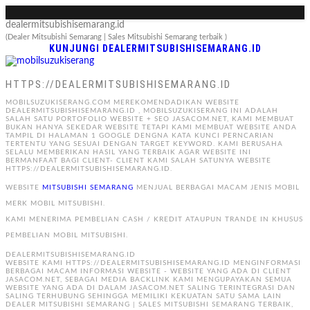
dealermitsubishisemarang.id
(Dealer Mitsubishi Semarang | Sales Mitsubishi Semarang terbaik )
KUNJUNGI DEALERMITSUBISHISEMARANG.ID
HTTPS://DEALERMITSUBISHISEMARANG.ID
MOBILSUZUKISERANG.COM MEREKOMENDADIKAN WEBSITE
DEALERMITSUBISHISEMARANG.ID , MOBILSUZUKISERANG INI ADALAH
SALAH SATU PORTOFOLIO WEBSITE + SEO JASACOM.NET, KAMI MEMBUAT
BUKAN HANYA SEKEDAR WEBSITE TETAPI KAMI MEMBUAT WEBSITE ANDA
TAMPIL DI HALAMAN 1 GOOGLE DENGNA KATA KUNCI PERNCARIAN
TERTENTU YANG SESUAI DENGAN TARGET KEYWORD. KAMI BERUSAHA
SELALU MEMBERIKAN HASIL YANG TERBAIK AGAR WEBSITE INI
BERMANFAAT BAGI CLIENT- CLIENT KAMI SALAH SATUNYA WEBSITE
HTTPS://DEALERMITSUBISHISEMARANG.ID.
WEBSITE
MITSUBISHI SEMARANG
MENJUAL BERBAGAI MACAM JENIS MOBIL
MERK MOBIL MITSUBISHI.
KAMI MENERIMA PEMBELIAN CASH / KREDIT ATAUPUN TRANDE IN KHUSUS
PEMBELIAN MOBIL MITSUBISHI.
DEALERMITSUBISHISEMARANG.ID
WEBSITE KAMI HTTPS://DEALERMITSUBISHISEMARANG.ID MENGINFORMASI
BERBAGAI MACAM INFORMASI WEBSITE - WEBSITE YANG ADA DI CLIENT
JASACOM.NET, SEBAGAI MEDIA BACKLINK KAMI MENGUPAYAKAN SEMUA
WEBSITE YANG ADA DI DALAM JASACOM.NET SALING TERINTEGRASI DAN
SALING TERHUBUNG SEHINGGA MEMILIKI KEKUATAN SATU SAMA LAIN
DEALER MITSUBISHI SEMARANG | SALES MITSUBISHI SEMARANG TERBAIK,