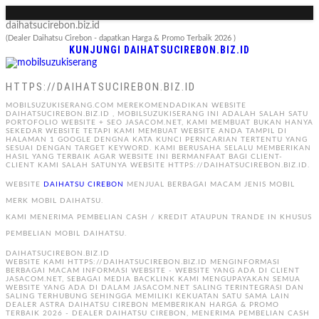
daihatsucirebon.biz.id
(Dealer Daihatsu Cirebon - dapatkan Harga & Promo Terbaik 2026 )
KUNJUNGI DAIHATSUCIREBON.BIZ.ID
HTTPS://DAIHATSUCIREBON.BIZ.ID
MOBILSUZUKISERANG.COM MEREKOMENDADIKAN WEBSITE
DAIHATSUCIREBON.BIZ.ID , MOBILSUZUKISERANG INI ADALAH SALAH SATU
PORTOFOLIO WEBSITE + SEO JASACOM.NET, KAMI MEMBUAT BUKAN HANYA
SEKEDAR WEBSITE TETAPI KAMI MEMBUAT WEBSITE ANDA TAMPIL DI
HALAMAN 1 GOOGLE DENGNA KATA KUNCI PERNCARIAN TERTENTU YANG
SESUAI DENGAN TARGET KEYWORD. KAMI BERUSAHA SELALU MEMBERIKAN
HASIL YANG TERBAIK AGAR WEBSITE INI BERMANFAAT BAGI CLIENT-
CLIENT KAMI SALAH SATUNYA WEBSITE HTTPS://DAIHATSUCIREBON.BIZ.ID.
WEBSITE
DAIHATSU CIREBON
MENJUAL BERBAGAI MACAM JENIS MOBIL
MERK MOBIL DAIHATSU.
KAMI MENERIMA PEMBELIAN CASH / KREDIT ATAUPUN TRANDE IN KHUSUS
PEMBELIAN MOBIL DAIHATSU.
DAIHATSUCIREBON.BIZ.ID
WEBSITE KAMI HTTPS://DAIHATSUCIREBON.BIZ.ID MENGINFORMASI
BERBAGAI MACAM INFORMASI WEBSITE - WEBSITE YANG ADA DI CLIENT
JASACOM.NET, SEBAGAI MEDIA BACKLINK KAMI MENGUPAYAKAN SEMUA
WEBSITE YANG ADA DI DALAM JASACOM.NET SALING TERINTEGRASI DAN
SALING TERHUBUNG SEHINGGA MEMILIKI KEKUATAN SATU SAMA LAIN
DEALER ASTRA DAIHATSU CIREBON MEMBERIKAN HARGA & PROMO
TERBAIK 2026 - DEALER DAIHATSU CIREBON, MENERIMA PEMBELIAN CASH